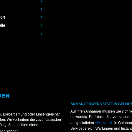
fen
lle
SEN
ANHÄNGERWERKSTATT IN GELNH
Auf Ihren Anhänger müssen Sie sich v
u, Biebergemünd oder Linsengericht?
notwendig. Profitieren Sie von unsere
n. Wir vertreiben die zuverlässigsten
Werkstatt
ausgestatteten
in Gelnhaus
0 kg. Sie möchten einen
Servicebereich.Wartungen und Instan
hren können!