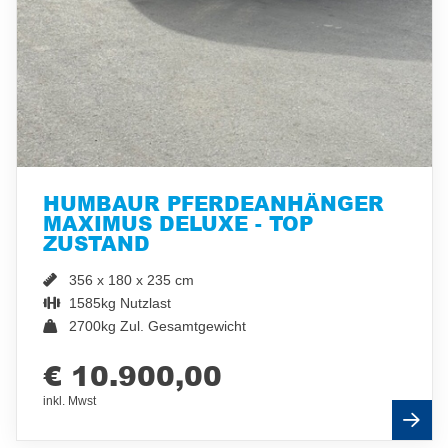
HUMBAUR PFERDEANHÄNGER
MAXIMUS DELUXE - TOP
ZUSTAND
356 x 180 x 235 cm
1585kg Nutzlast
2700kg Zul. Gesamtgewicht
€ 10.900,00
inkl. Mwst