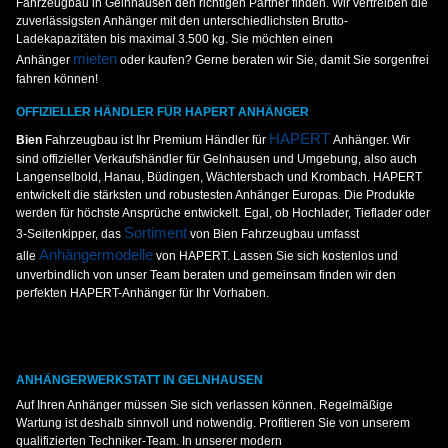
Fahrzeugbau in Gelnhausen den richtigen Partner finden. Wir vertreiben die
zuverlässigsten Anhänger mit den unterschiedlichsten Brutto-
Ladekapazitäten bis maximal 3.500 kg. Sie möchten einen
mieten
Anhänger
oder kaufen? Gerne beraten wir Sie, damit Sie sorgenfrei
fahren können!
OFFIZIELLER HÄNDLER FÜR HAPERT ANHÄNGER
HAPERT
Bien
Fahrzeugbau ist Ihr Premium Händler für
Anhänger. Wir
sind offizieller Verkaufshändler für Gelnhausen und Umgebung, also auch
Langenselbold, Hanau, Büdingen, Wächtersbach und Krombach. HAPERT
entwickelt die stärksten und robustesten Anhänger Europas. Die Produkte
werden für höchste Ansprüche entwickelt. Egal, ob Hochlader, Tieflader oder
Sortiment
3-Seitenkipper, das
von Bien Fahrzeugbau umfasst
Anhängermodelle
alle
von HAPERT. Lassen Sie sich kostenlos und
unverbindlich von unser Team beraten und gemeinsam finden wir den
perfekten HAPERT-Anhänger für Ihr Vorhaben.
ANHÄNGERWERKSTATT IN GELNHAUSEN
Auf Ihren Anhänger müssen Sie sich verlassen können. Regelmäßige
Wartung ist deshalb sinnvoll und notwendig. Profitieren Sie von unserem
qualifizierten Techniker-Team. In unserer modern