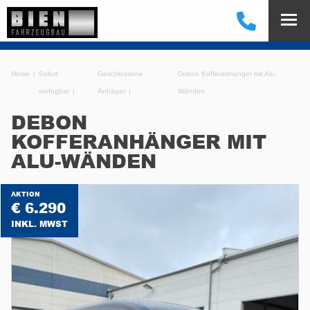
Home
Sofort
Geschlossene
Debon Kofferanhänger mit Alu-
verfügbar
Anhäger
Wänden
DEBON
KOFFERANHÄNGER MIT
ALU-WÄNDEN
AKTION
€ 6.290
INKL. MWST