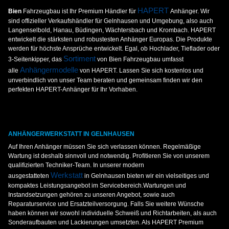
HAPERT
Bien
Fahrzeugbau ist Ihr Premium Händler für
Anhänger. Wir
sind offizieller Verkaufshändler für Gelnhausen und Umgebung, also auch
Langenselbold, Hanau, Büdingen, Wächtersbach und Krombach. HAPERT
entwickelt die stärksten und robustesten Anhänger Europas. Die Produkte
werden für höchste Ansprüche entwickelt. Egal, ob Hochlader, Tieflader oder
Sortiment
3-Seitenkipper, das
von Bien Fahrzeugbau umfasst
Anhängermodelle
alle
von HAPERT. Lassen Sie sich kostenlos und
unverbindlich von unser Team beraten und gemeinsam finden wir den
perfekten HAPERT-Anhänger für Ihr Vorhaben.
ANHÄNGERWERKSTATT IN GELNHAUSEN
Auf Ihren Anhänger müssen Sie sich verlassen können. Regelmäßige
Wartung ist deshalb sinnvoll und notwendig. Profitieren Sie von unserem
qualifizierten Techniker-Team. In unserer modern
Werkstatt
ausgestatteten
in Gelnhausen bieten wir ein vielseitiges und
kompaktes Leistungsangebot im Servicebereich.Wartungen und
Instandsetzungen gehören zu unseren Angebot, sowie auch
Reparaturservice und Ersatzteilversorgung. Falls Sie weitere Wünsche
haben können wir sowohl individuelle Schweiß und Richtarbeiten, als auch
Sonderaufbauten und Lackierungen umsetzten. Als HAPERT Premium