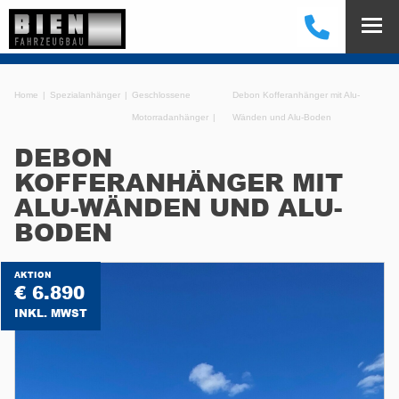
Home
Spezialanhänger
Geschlossene
Debon Kofferanhänger mit Alu-
Motorradanhänger
Wänden und Alu-Boden
DEBON
KOFFERANHÄNGER MIT
ALU-WÄNDEN UND ALU-
BODEN
AKTION
€ 6.890
INKL. MWST