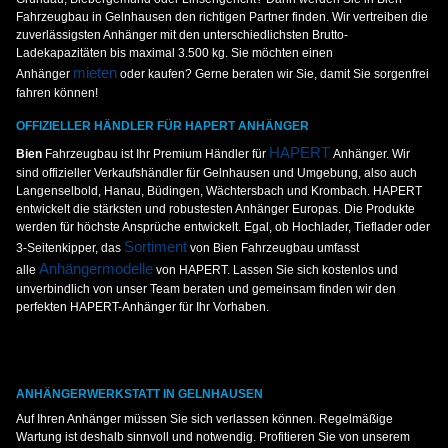
Fahrzeugbau in Gelnhausen den richtigen Partner finden. Wir vertreiben die
zuverlässigsten Anhänger mit den unterschiedlichsten Brutto-
Ladekapazitäten bis maximal 3.500 kg. Sie möchten einen
mieten
Anhänger
oder kaufen? Gerne beraten wir Sie, damit Sie sorgenfrei
fahren können!
OFFIZIELLER HÄNDLER FÜR HAPERT ANHÄNGER
HAPERT
Bien
Fahrzeugbau ist Ihr Premium Händler für
Anhänger. Wir
sind offizieller Verkaufshändler für Gelnhausen und Umgebung, also auch
Langenselbold, Hanau, Büdingen, Wächtersbach und Krombach. HAPERT
entwickelt die stärksten und robustesten Anhänger Europas. Die Produkte
werden für höchste Ansprüche entwickelt. Egal, ob Hochlader, Tieflader oder
Sortiment
3-Seitenkipper, das
von Bien Fahrzeugbau umfasst
Anhängermodelle
alle
von HAPERT. Lassen Sie sich kostenlos und
unverbindlich von unser Team beraten und gemeinsam finden wir den
perfekten HAPERT-Anhänger für Ihr Vorhaben.
ANHÄNGERWERKSTATT IN GELNHAUSEN
Auf Ihren Anhänger müssen Sie sich verlassen können. Regelmäßige
Wartung ist deshalb sinnvoll und notwendig. Profitieren Sie von unserem