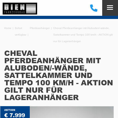
Home
Sofort
Pferdeanhänger
Cheval Pferdeanhänger mit Aluboden/-wände,
verfügbar
Sattelkammer und Tempo 100 km/h - AKTION gilt
nur für Lageranhänger
CHEVAL
PFERDEANHÄNGER MIT
ALUBODEN/-WÄNDE,
SATTELKAMMER UND
TEMPO 100 KM/H - AKTION
GILT NUR FÜR
LAGERANHÄNGER
AKTION
€ 7.999