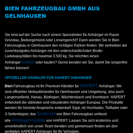
BIEN FAHRZEUGBAU GMBH AUS
GELNHAUSEN
Sie sind auf der Suche nach einem Spezialisten für Anhänger im Raum
Gründau, Biebergemünd oder Linsengericht? Dann werden Sie in Bien
Fahrzeugbau in Gelnhausen den richtigen Partner finden. Wir vertreiben die
zuverlässigsten Anhänger mit den unterschiedlichsten Brutto-
Ladekapazitäten bis maximal 3.500 kg. Sie möchten einen
mieten
Anhänger
oder kaufen? Gerne beraten wir Sie, damit Sie sorgenfrei
fahren können!
OFFIZIELLER HÄNDLER FÜR HAPERT ANHÄNGER
HAPERT
Bien
Fahrzeugbau ist Ihr Premium Händler für
Anhänger. Wir
sind offizieller Verkaufshändler für Gelnhausen und Umgebung, also auch
Langenselbold, Hanau, Büdingen, Wächtersbach und Krombach. HAPERT
entwickelt die stärksten und robustesten Anhänger Europas. Die Produkte
werden für höchste Ansprüche entwickelt. Egal, ob Hochlader, Tieflader oder
Sortiment
3-Seitenkipper, das
von Bien Fahrzeugbau umfasst
Anhängermodelle
alle
von HAPERT. Lassen Sie sich kostenlos und
unverbindlich von unser Team beraten und gemeinsam finden wir den
perfekten HAPERT-Anhänger für Ihr Vorhaben.